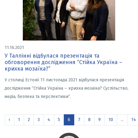
11.16.2021
У Таллінні відбулася презентація та
обговорення дослідження “Стійка Україна –
крихка мозаїка?”
У столиці Естонії 11 листопада 2021 відбулася презентація
дослідження “Стійка Україна – крихка мозаїка? Суспільство,
медіа, безпека та перспективи”.
‹
1
2
3
4
5
6
7
8
9
10
...
14