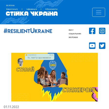
БЕЗПЕКА
Комунікація
|
Інформація
|
Кіберпростір
МИ У
СОЦІАЛЬНИХ
МЕРЕЖАХ
01.11.2022