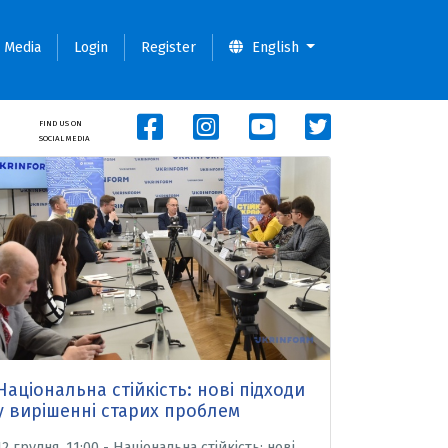
Media
Login
Register
English
FIND US ON
SOCIAL MEDIA
Національна стійкість: нові підходи
у вирішенні старих проблем
12 грудня, 11:00 - Національна стійкість: нові