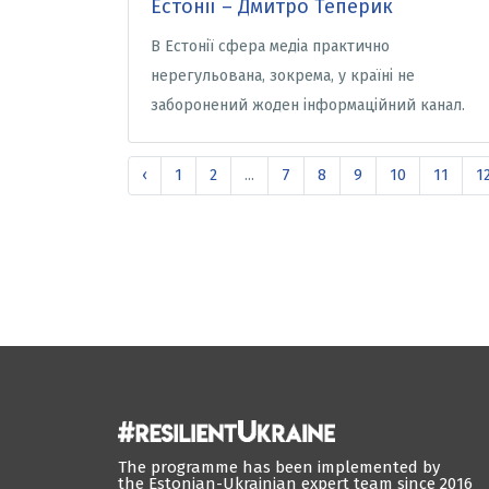
Естонії – Дмитро Теперик
В Естонії сфера медіа практично
нерегульована, зокрема, у країні не
заборонений жоден інформаційний канал.
‹
1
2
...
7
8
9
10
11
1
The programme has been implemented by
the Estonian-Ukrainian expert team since 2016