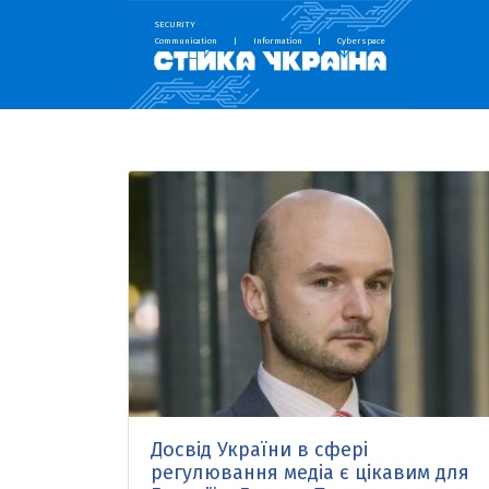
SECURITY
Communication
|
Information
|
Cyberspace
Досвід України в сфері
регулювання медіа є цікавим для