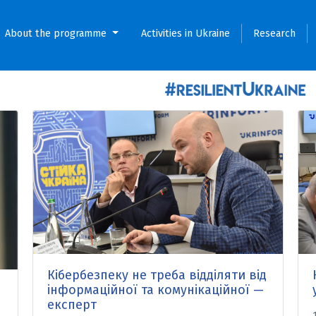
About the programme
Activities in Ukraine
Research
Кібербезпеку не треба відділяти від
інформаційної та комунікаційної —
експерт