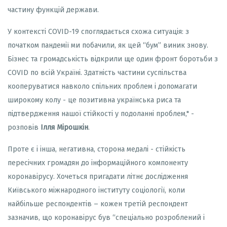
частину функцій держави.
У контексті COVID-19 споглядається схожа ситуація: з
початком пандемії ми побачили, як цей “бум” виник знову.
Бізнес та громадськість відкрили ще один фронт боротьби з
COVID по всій Україні. Здатність частини суспільства
кооперуватися навколо спільних проблем і допомагати
широкому колу - це позитивна українська риса та
підтвердження нашої стійкості у подоланні проблем," -
розповів
Ілля Мірошкін
.
Проте є і інша, негативна, сторона медалі - стійкість
пересічних громадян до інформаційного компоненту
коронавірусу. Хочеться пригадати літнє дослідження
Київського міжнародного інституту соціології, коли
найбільше респондентів – кожен третій респондент
зазначив, що коронавірус був “спеціально розроблений і