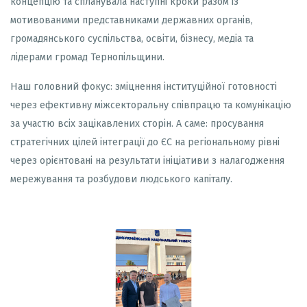
концепцію та спланувала наступні кроки разом із
мотивованими представниками державних органів,
громадянського суспільства, освіти, бізнесу, медіа та
лідерами громад Тернопільщини.
Наш головний фокус: зміцнення інституційної готовності
через ефективну міжсекторальну співпрацю та комунікацію
за участю всіх зацікавлених сторін. А саме: просування
стратегічних цілей інтеграції до ЄС на регіональному рівні
через орієнтовані на результати ініціативи з налагодження
мережування та розбудови людського капіталу.