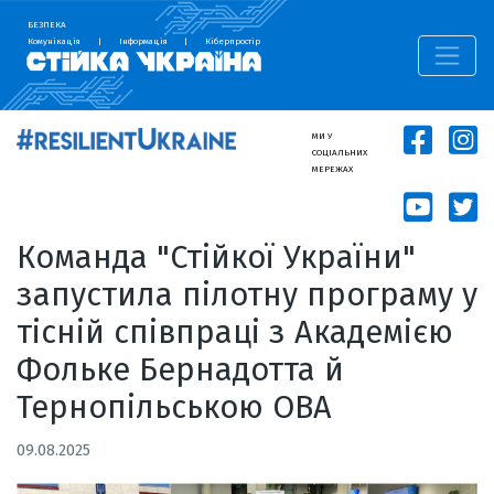
БЕЗПЕКА
Комунікація
|
Інформація
|
Кіберпростір
МИ У
СОЦІАЛЬНИХ
МЕРЕЖАХ
Команда "Стійкої України"
запустила пілотну програму у
тісній співпраці з Академією
Фольке Бернадотта й
Тернопільською ОВА
09.08.2025