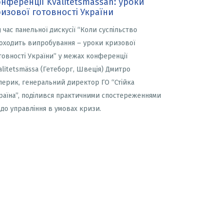
нференції Kvalitetsmässan: уроки
изової готовності України
д час панельної дискусії “Коли суспільство
оходить випробування – уроки кризової
товності України” у межах конференції
alitetsmässa (Гетеборг, Швеція) Дмитро
перик, генеральний директор ГО “Стійка
раїна”, поділився практичними спостереженнями
до управління в умовах кризи.