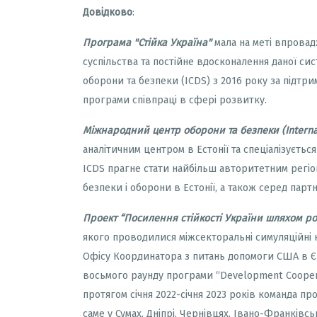
Довідково
:
Програма "Стійка Україна"
мала на меті впровад
суспільства та постійне вдосконалення даної 
оборони та безпеки (ICDS) з 2016 року за підтр
програми співпраці в сфері розвитку.
Міжнародний центр оборони та безпеки
(Intern
аналітичним центром в Естонії та спеціалізуєтьс
ICDS прагне стати найбільш авторитетним регіо
безпеки і оборони в Естонії, а також серед партн
Проект “Посилення стійкості України шляхом ро
якого проводилися міжсекторальні симуляційні 
Офісу Координатора з питань допомоги США в Є
восьмого раунду програми “Development Cooperat
протягом січня 2022-січня 2023 років команда пр
саме у Сумах, Дніпрі, Чернівцях, Івано-Франківсь