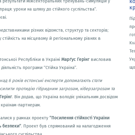
ко
а результати міжсекторальних тренувань-симуляцій у
кр
праця: уроки на шляху до стійкого суспільства”.
єві.
Пі
пр
дставниками різних відомств, структур та секторів;
го
 стійкість на місцевому й регіональному рівнях в
Kv
Те
Ук
стонської Республіки в Україні
Марґус Герінг
висловив
що
в діяльність програми
“
Стійка Україна
”
.
над 6 років естонські експерти допомагають стати
осилити протидію гібридним загрозам, кіберзагрозам та
Герінг
. Він додав, що Україна володіє унікальним досвідом
и країнам-партнерам.
валися у рамках проекту
“Посилення стійкості України
ь безпеки”
. Проект був спрямований на налагодження
нського суспільства.