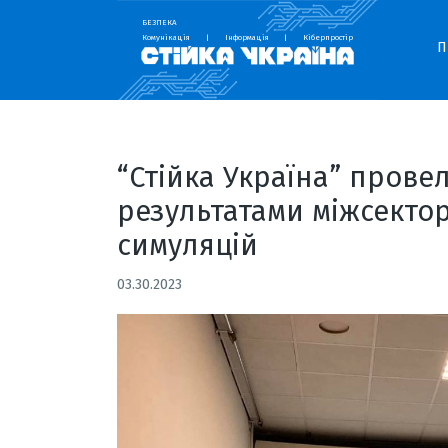
БЕЗПЕКА
Комунікація
|
Інформація
|
Кіберпростір
П
“Стійка Україна” прове
результатами міжсекто
симуляцій
03.30.2023