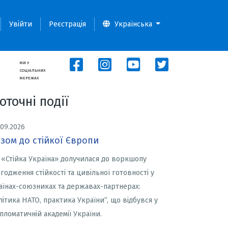
Увійти
Реєстрація
Українська
МИ У
СОЦІАЛЬНИХ
МЕРЕЖАХ
оточні події
.09.2026
зом до стійкої Європи
 «Стійка Україна» долучилася до воркшопу
згодження стійкості та цивільної готовності у
аїнах-союзниках та державах-партнерах:
літика НАТО, практика України”, що відбувся у
пломатичній академії України.