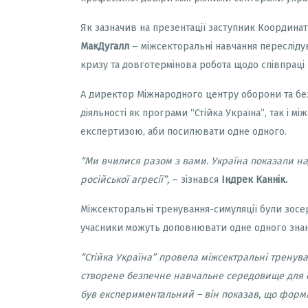
Як зазначив на презентації заступник Координ
МакДугалл
– міжсекторальні навчання переслідув
кризу та довготермінова робота щодо співпраці р
А директор Міжнародного центру оборони та бе
діяльності як програми
“
Стійка Україна
”
, так і м
експертизою, аби посилювати одне одного.
“Ми вчилися разом з вами. Україна показали над
російської агресії”
,
– зізнався
Індрек Каннік.
Міжсекторальні тренування-симуляції були зосер
учасники можуть доповнювати одне одного знання
“
Стійка Україна
”
провела міжсектральні тренуван
створене безпечне навчальне середовище для об
був експериментальний – він показав, що форм