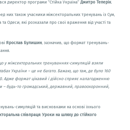
лився директор програми
“
Стійка Україна
”
Дмитро Теперік
.
еред них також учасники міжсекторальних тренувань із Сум,
та Одеси, які розказали про свої враження від участі та
ові
Ярослав Булишин
, зазначив, що формат тренувань-
ання.
що у міжсекторальних тренуваннях-симуляцій взяли
табах України – це не багато. Бажаю, що там, де було 160
 160. Адже формат цікавий і дійсно сприяє налагодженню
и – будь-то громадський, державний, правоохоронний,
нувань-симуляцій та висновками на основі їхнього
кторальна співпраця: Уроки на шляху до стійкого