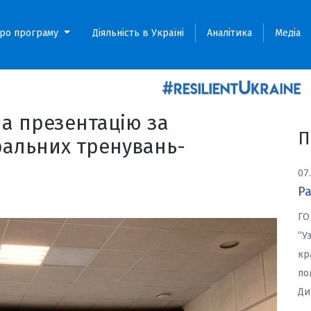
ро програму
Діяльність в Україні
Аналітика
Медіа
ла презентацію за
П
ральних тренувань-
07
Ра
ГО
“У
кр
по
Ди