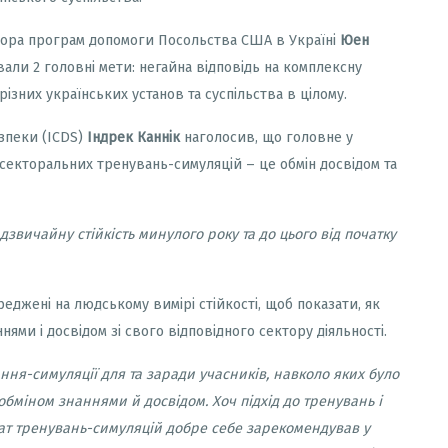
атора програм допомоги Посольства США в Україні
Юен
али 2 головні мети: негайна відповідь на комплексну
ізних українських установ та суспільства в цілому.
зпеки (
ICDS
)
Індрек Каннік
наголосив, що головне у
іжсекторальних тренувань-симуляцій – це обмін досвідом та
звичайну стійкість минулого року та до цього від початку
еджені на людському вимірі стійкості, щоб показати, як
ми і досвідом зі свого відповідного сектору діяльності.
ня-симуляції для та заради учасників, навколо яких було
міном знаннями й досвідом. Хоч підхід до тренувань і
ат тренувань-симуляцій добре себе зарекомендував у