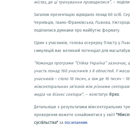
містах, де ці тренування проводилися
”
, – поді
Загалом презентацію відвідало понад 60 осіб. С
Чернівців, Івано-Франківська, Львова, Ужгорода 
поділилися думками про майбутнє формату.
Один з учасників, голова осередку Пласту у Льв
симуляцій має великий потенціал для масштабув
“
Команда програми
“Стійка Україна”
зазначає, 
участь понад 160 учасників з 8 областей. У масш
учасників – стало 16 тисяч, а там де 16 тисяч –
міжсекторальних зв
’
язків між різними секторам
медіа чи бізнес сектори
”
, – констатує
Ярко
.
Детальніше з результатами міжсекторальних тре
проведення можете ознайомитися у звіті
"Міжсе
суспільства"
за
посиланням
.