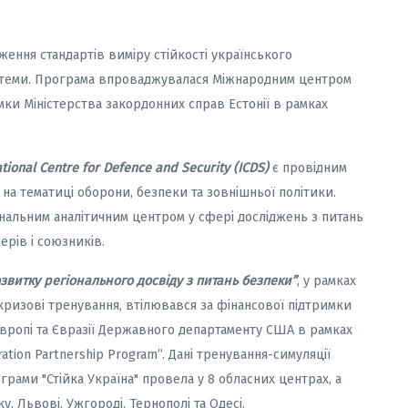
ження стандартів виміру стійкості українського
системи. Програма впроваджувалася Міжнародним центром
имки Міністерства закордонних справ Естонії в рамках
ational Centre for Defence and Security (ICDS)
є провідним
я на тематиці оборони, безпеки та зовнішньої політики.
нальним аналітичним центром у сфері досліджень з питань
ерів і союзників.
звитку регіонального досвіду з питань безпеки”
, у рамках
кризові тренування, втілювався за фінансової підтримки
вропі та Євразії Державного департаменту США в рамках
ion Partnership Program”. Дані тренування-симуляції
ограми "Стійка Україна" провела у 8 обласних центрах, а
ку, Львові, Ужгороді, Тернополі та Одесі.