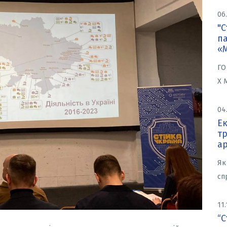
06
"С
п
«М
ГО
X 
04
Е
т
ар
Як
сп
11.
“С