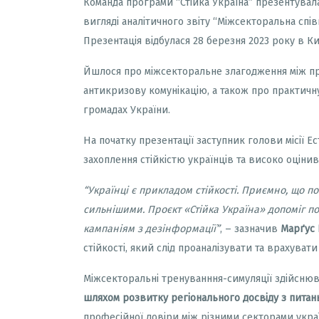
Команда програми “Стійка Україна” презентувал
вигляді аналітичного звіту “Міжсекторальна спів
Презентація відбулася 28 березня 2023 року в Ки
Йшлося про міжсекторальне злагодження між пре
антикризову комунікацію, а також про практичну
громадах України.
На початку презентації заступник голови місії Е
захоплення стійкістю українців та високо оціни
“
Українці є прикладом стійкості. Приємно, що по
сильнішими. Проєкт «Стійка Україна» допоміг п
кампаніям з дезінформації
”
, – зазначив
Марґус 
стійкості, який слід проаналізувати та врахуват
Міжсекторальні тренуванння-симуляції здійсню
шляхом розвитку регіонального досвіду з питан
професійної довіри між різними секторами украї