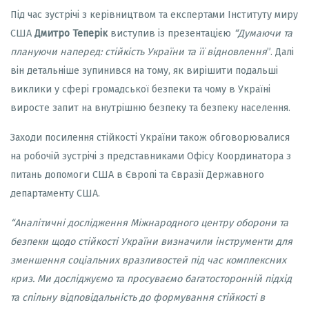
Під час зустрічі з керівництвом та експертами Інституту миру
США
Дмитро Теперік
виступив із презентацією
“Думаючи та
плануючи наперед: стійкість України та її відновлення
”. Далі
він детальніше зупинився на тому, як вирішити подальші
виклики у сфері громадської безпеки та чому в Україні
виросте запит на внутрішню безпеку та безпеку населення.
Заходи посилення стійкості України також обговорювалися
на робочій зустрічі з представниками Офісу Координатора з
питань допомоги США в Європі та Євразії Державного
департаменту США.
“Аналітичні дослідження Міжнародного центру оборони та
безпеки щодо стійкості України визначили інструменти для
зменшення соціальних вразливостей під час комплексних
криз. Ми досліджуємо та просуваємо багатосторонній підхід
та спільну відповідальність до формування стійкості в