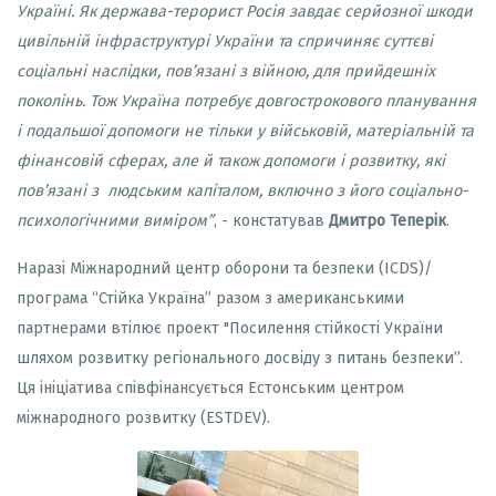
Україні. Як держава-терорист Росія завдає серйозної шкоди
цивільній інфраструктурі України та спричиняє суттєві
соціальні наслідки, пов’язані з війною, для прийдешніх
поколінь. Тож Україна потребує довгострокового планування
і подальшої допомоги не тільки у військовій, матеріальній та
фінансовій сферах, але й також допомоги і розвитку, які
пов’язані з людським капіталом, включно з його соціально-
психологічними виміром”
, - констатував
Дмитро Теперік
.
Наразі Міжнародний центр оборони та безпеки (ICDS)/
програма “Стійка Україна” разом з американськими
партнерами втілює проект "Посилення стійкості України
шляхом розвитку регіонального досвіду з питань безпеки”.
Ця ініціатива співфінансується Естонським центром
міжнародного розвитку (ESTDEV).