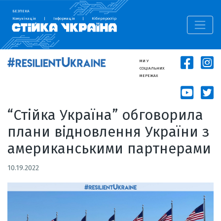
БЕЗПЕКА
Комунікація
|
Інформація
|
Кіберпростір
МИ У
СОЦІАЛЬНИХ
МЕРЕЖАХ
“Стійка Україна” обговорила
плани відновлення України з
американськими партнерами
10.19.2022